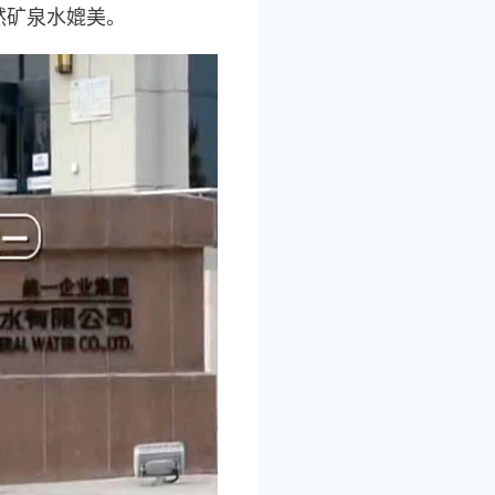
然矿泉水媲美。