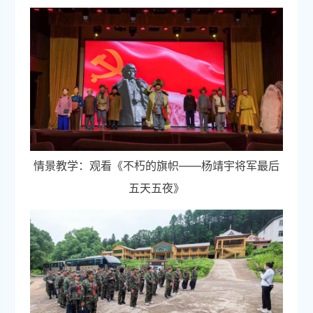
情景教学：观看《不朽的旗帜——杨靖宇将军最后
五天五夜》