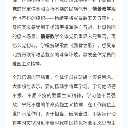
党的坚定信念和百折不挠的民族气节；
情景教学
观
看《不朽的旗帜——杨靖宇将军最后五天五夜》，
身临其境感受到了杨靖宇将军浴血奋战、壮烈殉国
的感人场景；
情感教学
全体党员重温入党誓词，再
忆入党初心，学唱抗联歌曲《露营之歌》，感受东
北抗日联军艰苦复杂的斗争环境，激发全体党员的
爱国主义精神。
全部培训内容结束，全体学员在班旗上签名留念。
大家纷纷表示，要向杨靖宇将军学习，学习他坚韧
不拔、不屈不挠的爱国主义精神，学习他不畏强
敌、宁死不屈的革命英雄主义精神，在工作岗位上
发挥示范作用，勇于担当、砥砺奋进，用实际行动
将学习贯彻习近平新时代中国特色社会主义思想主